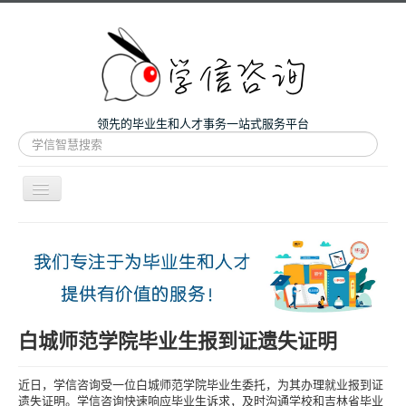
领先的毕业生和人才事务一站式服务平台
站
内
搜
索
导
航
开
主页
关
微咨询
人才服务
留学和考研
白城师范学院毕业生报到证遗失证明
案例
近日，学信咨询受一位白城师范学院毕业生委托，为其办理就业报到证
关于我们
遗失证明。学信咨询快速响应毕业生诉求，及时沟通学校和吉林省毕业