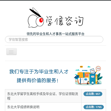
领先的毕业生和人才事务一站式服务平台
站
内
搜
索
导
航
开
主页
关
微咨询
人才服务
留学和考研
东北大学留学生离校手续及毕业证、学位证领取流
点击数: 957
案例
程
关于我们
东北大学成绩转换说明
点击数: 1795