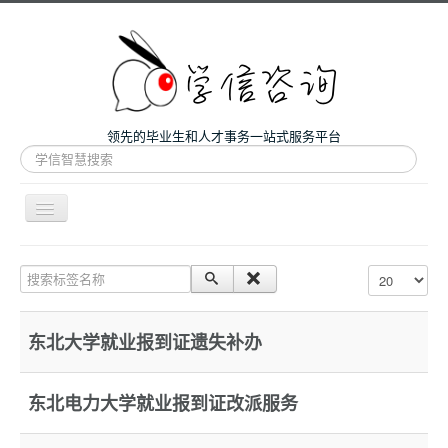
领先的毕业生和人才事务一站式服务平台
站
内
搜
索
导
航
开
主页
关
搜索标签名称
每页显示条数
微咨询
人才服务
东北大学就业报到证遗失补办
留学和考研
案例
东北电力大学就业报到证改派服务
关于我们