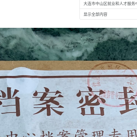
大连市中山区就业和人才服务
显示全部内容