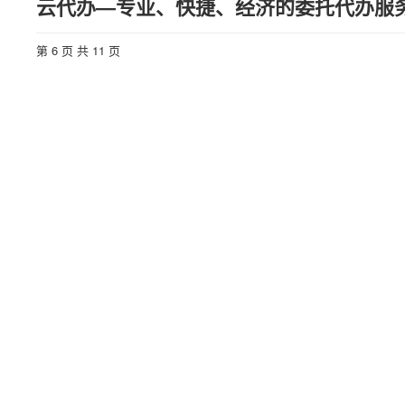
云代办—专业、快捷、经济的委托代办服务
第 6 页 共 11 页