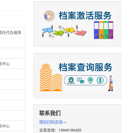
委托代办服务
法中心
联系我们
微信扫码咨询→
务中心
业务咨询：13940180425