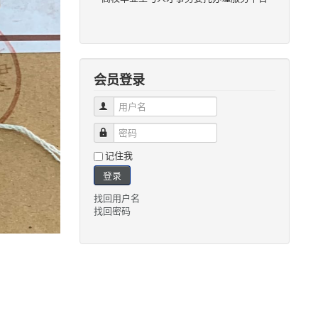
会员登录
用户名
密码
记住我
登录
找回用户名
找回密码