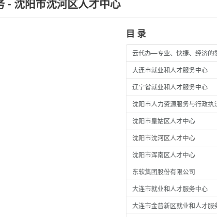
 - 沈阳市沈河区人才中心
目 录
云代办—专业、快捷、经济的
大连市就业和人才服务中心
辽宁省就业和人才服务中心
沈阳市人力资源服务与行政执
沈阳市皇姑区人才中心
沈阳市沈河区人才中心
沈阳市浑南区人才中心
东软集团股份有限公司
大连市就业和人才服务中心
大连市金普新区就业和人才服