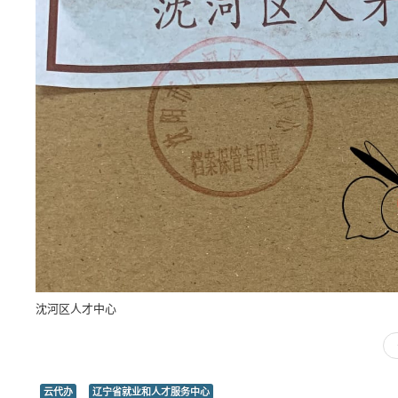
沈河区人才中心
云代办
辽宁省就业和人才服务中心