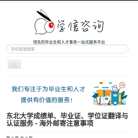
领先的毕业生和人才事务一站式服务平台
站
内
搜
索
导
航
开
主页
关
微咨询
人才服务
留学和考研
东北大学成绩单、毕业证、学位证翻译与
认证服务 - 海外邮寄注意事项
案例
关于我们
第 2 页 共 2 页