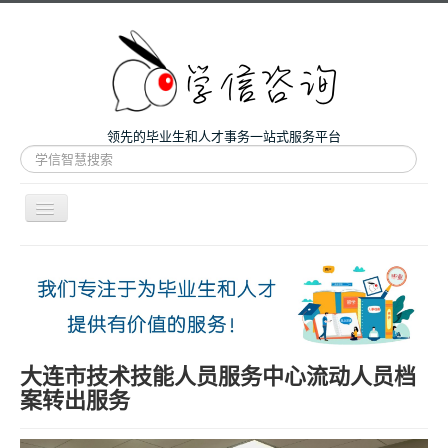
领先的毕业生和人才事务一站式服务平台
站
内
搜
索
导
航
开
主页
关
微咨询
人才服务
留学和考研
大连市技术技能人员服务中心流动人员档
案转出服务
案例
关于我们