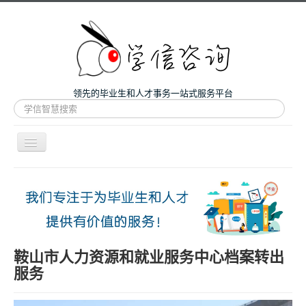
领先的毕业生和人才事务一站式服务平台
站
内
搜
索
导
航
开
主页
关
微咨询
人才服务
留学和考研
鞍山市人力资源和就业服务中心档案转出
服务
案例
关于我们