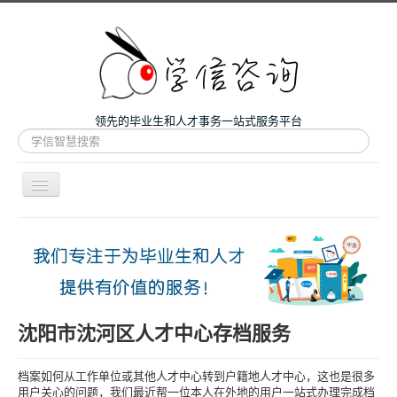
领先的毕业生和人才事务一站式服务平台
站
内
搜
索
导
航
开
主页
关
微咨询
人才服务
留学和考研
沈阳市沈河区人才中心存档服务
案例
档案如何从工作单位或其他人才中心转到户籍地人才中心，这也是很多
关于我们
用户关心的问题，我们最近帮一位本人在外地的用户一站式办理完成档