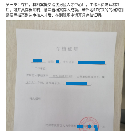
第三步：存档，将档案提交给沈河区人才中心后，工作人员确认材料
后，可开具存档证明，意味着档案存入成功。若外地邮寄来的的档案则
需要等档案到达审核人才后，在到现场申请开具存档证明。