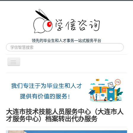
领先的毕业生和人才事务一站式服务平台
站
内
搜
索
导
航
开
主页
关
微咨询
人才服务
留学和考研
大连市技术技能人员服务中心（大连市人
才服务中心）档案转出代办服务
案例
关于我们